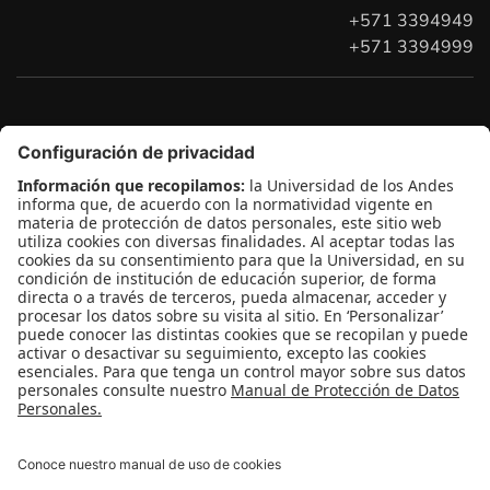
+571 3394949
+571 3394999
Conecta-TE
| Centro de Innovación en Tecnología y
Educación
Edificio Pedro Navas, 1er piso
Contácto:
conectate@uniandes.edu.co
Teléfono: +571 3394949
Extensión: 3930