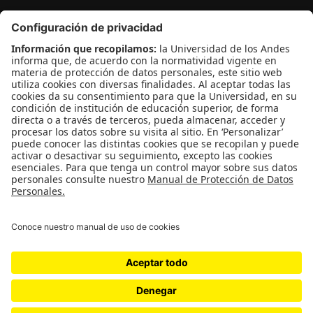
Conecta-TE
| Centro de Innovación en Tecnología y
Educación
Edificio Pedro Navas, 1er piso
Contácto:
conectate@uniandes.edu.co
Teléfono: +571 3394949
Extensión: 3930
©
Derechos Reservados Universidad de los Andes