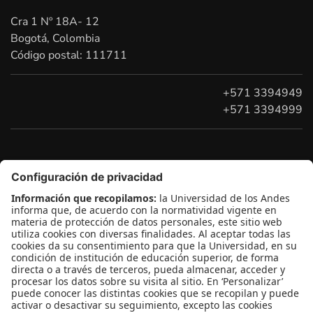
Cra 1 Nº 18A- 12
Bogotá, Colombia
Código postal: 111711
+571 3394949
+571 3394999
Conecta-TE
| Centro de Innovación en Tecnología y
Educación
Edificio Pedro Navas, 1er piso
Contácto:
conectate@uniandes.edu.co