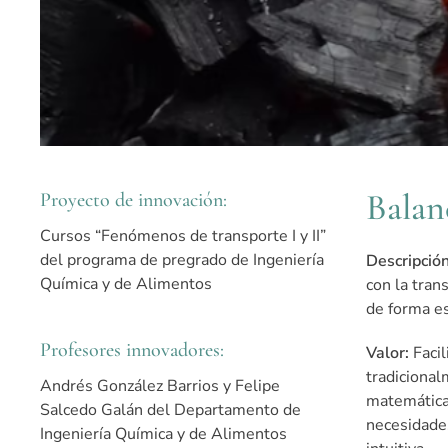
Balan
Proyecto de innovación:
Cursos “Fenómenos de transporte I y II”
del programa de pregrado de Ingeniería
Descripción
Química y de Alimentos
con la tran
de forma esf
Profesores innovadores:
Valor:
Faci
tradicional
Andrés González Barrios y Felipe
matemáticas
Salcedo Galán del Departamento de
necesidades
Ingeniería Química y de Alimentos